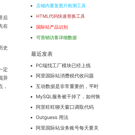
店铺内重复图片检测工具
HTML代码快速替换工具
滞后
先在
国际站产品识别
可营销访客详细数据
历史
最近发表
PC端找工厂模块已经上线
一定
阿里国际站消费税代收问题
现异
互动数据是非常重要的，平时
点，
务必要重视与客户的互动数据积
MySQL服务被干掉了，如何恢
累
复
阿里旺旺聊天窗口调取代码
（备用）
Outguess 用法
阿里国际站业务账号每天要关