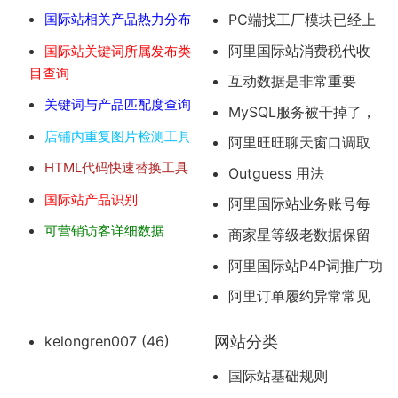
国际站相关产品热力分布
PC端找工厂模块已经上
线
阿里国际站消费税代收
国际站关键词所属发布类
目查询
问题
互动数据是非常重要
的，平时务必要重视与客
关键词与产品匹配度查询
MySQL服务被干掉了，
户的互动数据积累
如何恢复
店铺内重复图片检测工具
阿里旺旺聊天窗口调取
代码（备用）
HTML代码快速替换工具
Outguess 用法
国际站产品识别
阿里国际站业务账号每
天要关注的后台页面
可营销访客详细数据
商家星等级老数据保留
阿里国际站P4P词推广功
能升级保留信息
阿里订单履约异常常见
问题
网站分类
kelongren007
(46)
国际站基础规则